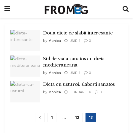
Doua diete de slabit interesante
by
Monica
IUNIE 4
0
Stil de viata sanatos cu dieta
mediteraneana
by
Monica
IUNIE 4
0
Dieta cu usturoi: slabesti sanatos
by
Monica
FEBRUARIE 6
0
1
…
12
13