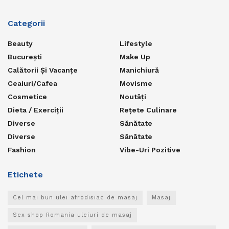
Categorii
Beauty
Lifestyle
București
Make Up
Calătorii Și Vacanțe
Manichiură
Ceaiuri/Cafea
Movisme
Cosmetice
Noutăți
Dieta / Exerciții
Rețete Culinare
Diverse
Sănătate
Diverse
Sănătate
Fashion
Vibe-Uri Pozitive
Etichete
Cel mai bun ulei afrodisiac de masaj
Masaj
Sex shop Romania uleiuri de masaj