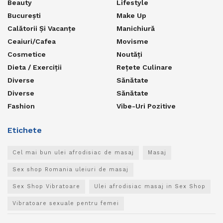
Beauty
Lifestyle
București
Make Up
Calătorii Și Vacanțe
Manichiură
Ceaiuri/Cafea
Movisme
Cosmetice
Noutăți
Dieta / Exerciții
Rețete Culinare
Diverse
Sănătate
Diverse
Sănătate
Fashion
Vibe-Uri Pozitive
Etichete
Cel mai bun ulei afrodisiac de masaj
Masaj
Sex shop Romania uleiuri de masaj
Sex Shop Vibratoare
Ulei afrodisiac masaj in Sex Shop
Vibratoare sexuale pentru femei