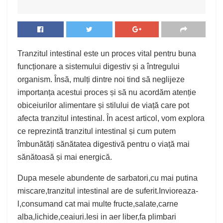
Tranzitul intestinal este un proces vital pentru buna
funcționare a sistemului digestiv și a întregului
organism. Însă, mulți dintre noi tind să neglijeze
importanța acestui proces și să nu acordăm atenție
obiceiurilor alimentare și stilului de viață care pot
afecta tranzitul intestinal. În acest articol, vom explora
ce reprezintă tranzitul intestinal și cum putem
îmbunătăți sănătatea digestivă pentru o viață mai
sănătoasă și mai energică.
Dupa mesele abundente de sarbatori,cu mai putina
miscare,tranzitul intestinal are de suferit.Invioreaza-
l,consumand cat mai multe fructe,salate,carne
alba,lichide,ceaiuri.Iesi in aer liber,fa plimbari