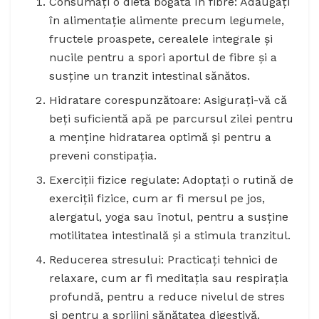
Consumați o dietă bogată în fibre: Adăugați
în alimentație alimente precum legumele,
fructele proaspete, cerealele integrale și
nucile pentru a spori aportul de fibre și a
susține un tranzit intestinal sănătos.
Hidratare corespunzătoare: Asigurați-vă că
beți suficientă apă pe parcursul zilei pentru
a menține hidratarea optimă și pentru a
preveni constipația.
Exerciții fizice regulate: Adoptați o rutină de
exerciții fizice, cum ar fi mersul pe jos,
alergatul, yoga sau înotul, pentru a susține
motilitatea intestinală și a stimula tranzitul.
Reducerea stresului: Practicați tehnici de
relaxare, cum ar fi meditația sau respirația
profundă, pentru a reduce nivelul de stres
și pentru a sprijini sănătatea digestivă.