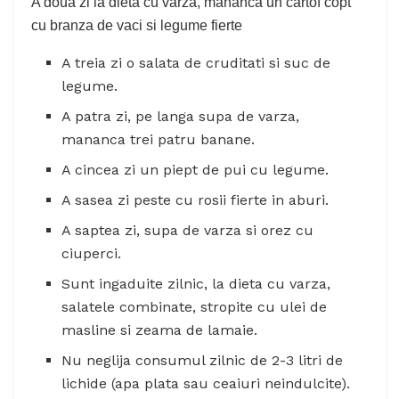
A doua zi la dieta cu varza, mananca un cartof copt
cu branza de vaci si legume fierte
A treia zi o salata de cruditati si suc de
legume.
A patra zi, pe langa supa de varza,
mananca trei patru banane.
A cincea zi un piept de pui cu legume.
A sasea zi peste cu rosii fierte in aburi.
A saptea zi, supa de varza si orez cu
ciuperci.
Sunt ingaduite zilnic, la dieta cu varza,
salatele combinate, stropite cu ulei de
masline si zeama de lamaie.
Nu neglija consumul zilnic de 2-3 litri de
lichide (apa plata sau ceaiuri neindulcite).