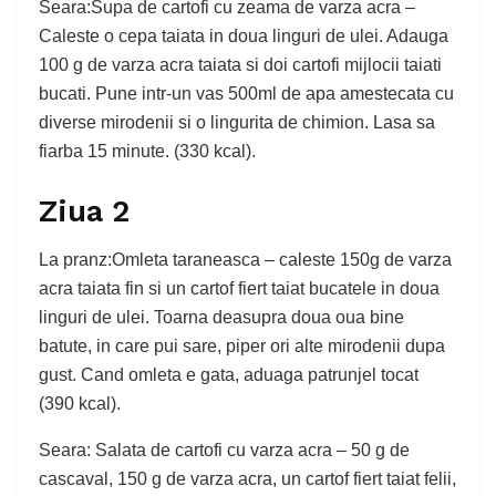
Seara:Supa de cartofi cu zeama de varza acra –
Caleste o cepa taiata in doua linguri de ulei. Adauga
100 g de varza acra taiata si doi cartofi mijlocii taiati
bucati. Pune intr-un vas 500ml de apa amestecata cu
diverse mirodenii si o lingurita de chimion. Lasa sa
fiarba 15 minute. (330 kcal).
Ziua 2
La pranz:Omleta taraneasca – caleste 150g de varza
acra taiata fin si un cartof fiert taiat bucatele in doua
linguri de ulei. Toarna deasupra doua oua bine
batute, in care pui sare, piper ori alte mirodenii dupa
gust. Cand omleta e gata, aduaga patrunjel tocat
(390 kcal).
Seara: Salata de cartofi cu varza acra – 50 g de
cascaval, 150 g de varza acra, un cartof fiert taiat felii,