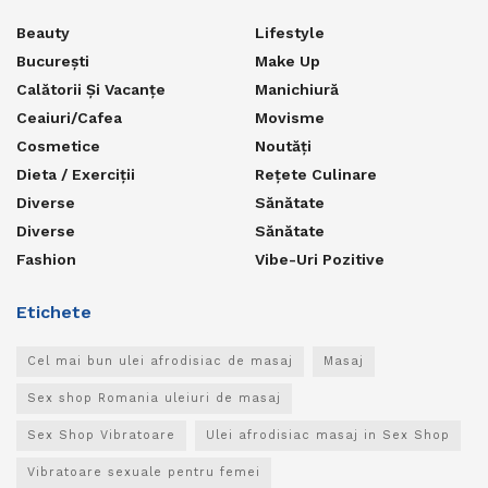
Beauty
Lifestyle
București
Make Up
Calătorii Și Vacanțe
Manichiură
Ceaiuri/Cafea
Movisme
Cosmetice
Noutăți
Dieta / Exerciții
Rețete Culinare
Diverse
Sănătate
Diverse
Sănătate
Fashion
Vibe-Uri Pozitive
Etichete
Cel mai bun ulei afrodisiac de masaj
Masaj
Sex shop Romania uleiuri de masaj
Sex Shop Vibratoare
Ulei afrodisiac masaj in Sex Shop
Vibratoare sexuale pentru femei