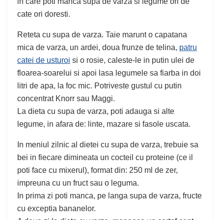
in care poti manca supa de varza si legume ori de
cate ori doresti.
Reteta cu supa de varza. Taie marunt o capatana
mica de varza, un ardei, doua frunze de telina,
patru
catei de usturoi
si o rosie, caleste-le in putin ulei de
floarea-soarelui si apoi lasa legumele sa fiarba in doi
litri de apa, la foc mic. Potriveste gustul cu putin
concentrat Knorr sau Maggi.
La dieta cu supa de varza, poti adauga si alte
legume, in afara de: linte, mazare si fasole uscata.
In meniul zilnic al dietei cu supa de varza, trebuie sa
bei in fiecare dimineata un cocteil cu proteine (ce il
poti face cu mixerul), format din: 250 ml de zer,
impreuna cu un fruct sau o leguma.
In prima zi poti manca, pe langa supa de varza, fructe
cu exceptia bananelor.