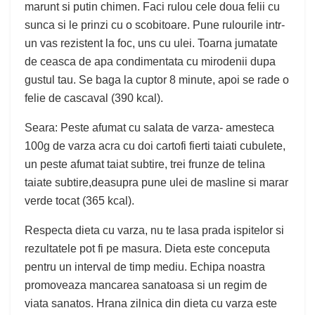
marunt si putin chimen. Faci rulou cele doua felii cu
sunca si le prinzi cu o scobitoare. Pune rulourile intr-
un vas rezistent la foc, uns cu ulei. Toarna jumatate
de ceasca de apa condimentata cu mirodenii dupa
gustul tau. Se baga la cuptor 8 minute, apoi se rade o
felie de cascaval (390 kcal).
Seara: Peste afumat cu salata de varza- amesteca
100g de varza acra cu doi cartofi fierti taiati cubulete,
un peste afumat taiat subtire, trei frunze de telina
taiate subtire,deasupra pune ulei de masline si marar
verde tocat (365 kcal).
Respecta dieta cu varza, nu te lasa prada ispitelor si
rezultatele pot fi pe masura. Dieta este conceputa
pentru un interval de timp mediu. Echipa noastra
promoveaza mancarea sanatoasa si un regim de
viata sanatos. Hrana zilnica din dieta cu varza este