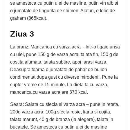
se amesteca cu putin ulei de masline, putin vin alb si
o jumatate de lingurita de chimen. Alaturi, o felie de
graham (365kcal).
Ziua 3
La pranz: Mancarica cu varza acra – Intr-o tigaie unsa
cu ulei, pune 150 g de varza acra, taiata fin, 150 g de
costita afumata, taiata subtire, apoi iarasi varza.
Deasupra toarna o jumatate de pahar de bulion
condimentat dupa gust cu diverse mirodenii. Pune la
cuptor vreme de 15 minute. La dieta ta cu varza,
mancarica cu varza acra are 370 kcal.
Seara: Salata cu sfecla si varza acra – pune in reteta,
200g varza acra, 100g sfecla rosie, fiarta si cojita,
taiata marunt, 40 g de branza (la alegere), taiata in
bucatele. Se amesteca cu putin ulei de masline