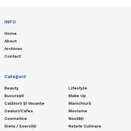
INFO
Home
About
Archives
Contact
Categorii
Beauty
Lifestyle
București
Make Up
Calătorii Și Vacanțe
Manichiură
Ceaiuri/Cafea
Movisme
Cosmetice
Noutăți
Dieta / Exerciții
Rețete Culinare