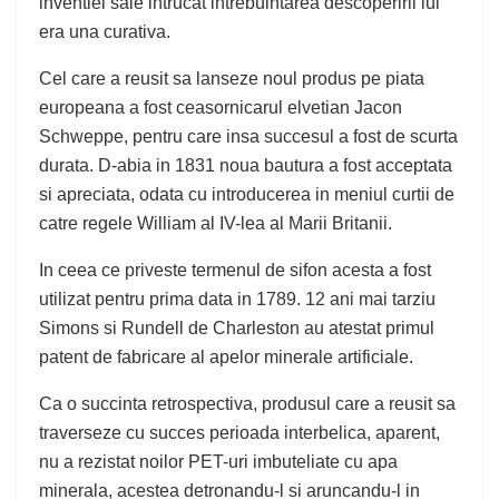
inventiei sale intrucat intrebuintarea descoperirii lui
era una curativa.
Cel care a reusit sa lanseze noul produs pe piata
europeana a fost ceasornicarul elvetian Jacon
Schweppe, pentru care insa succesul a fost de scurta
durata. D-abia in 1831 noua bautura a fost acceptata
si apreciata, odata cu introducerea in meniul curtii de
catre regele William al IV-lea al Marii Britanii.
In ceea ce priveste termenul de sifon acesta a fost
utilizat pentru prima data in 1789. 12 ani mai tarziu
Simons si Rundell de Charleston au atestat primul
patent de fabricare al apelor minerale artificiale.
Ca o succinta retrospectiva, produsul care a reusit sa
traverseze cu succes perioada interbelica, aparent,
nu a rezistat noilor PET-uri imbuteliate cu apa
minerala, acestea detronandu-l si aruncandu-l in