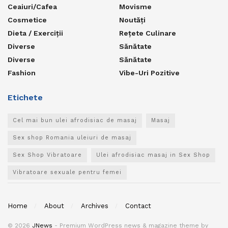
Ceaiuri/Cafea
Movisme
Cosmetice
Noutăți
Dieta / Exerciții
Rețete Culinare
Diverse
Sănătate
Diverse
Sănătate
Fashion
Vibe-Uri Pozitive
Etichete
Cel mai bun ulei afrodisiac de masaj
Masaj
Sex shop Romania uleiuri de masaj
Sex Shop Vibratoare
Ulei afrodisiac masaj in Sex Shop
Vibratoare sexuale pentru femei
Home
About
Archives
Contact
© 2026
JNews
- Premium WordPress news & magazine theme by