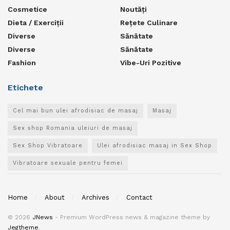
Cosmetice
Noutăți
Dieta / Exerciții
Rețete Culinare
Diverse
Sănătate
Diverse
Sănătate
Fashion
Vibe-Uri Pozitive
Etichete
Cel mai bun ulei afrodisiac de masaj
Masaj
Sex shop Romania uleiuri de masaj
Sex Shop Vibratoare
Ulei afrodisiac masaj in Sex Shop
Vibratoare sexuale pentru femei
Home
About
Archives
Contact
© 2026
JNews
- Premium WordPress news & magazine theme by
Jegtheme
.