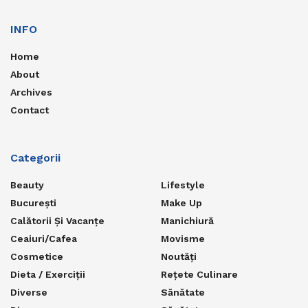
INFO
Home
About
Archives
Contact
Categorii
Beauty
Lifestyle
București
Make Up
Calătorii Și Vacanțe
Manichiură
Ceaiuri/Cafea
Movisme
Cosmetice
Noutăți
Dieta / Exerciții
Rețete Culinare
Diverse
Sănătate