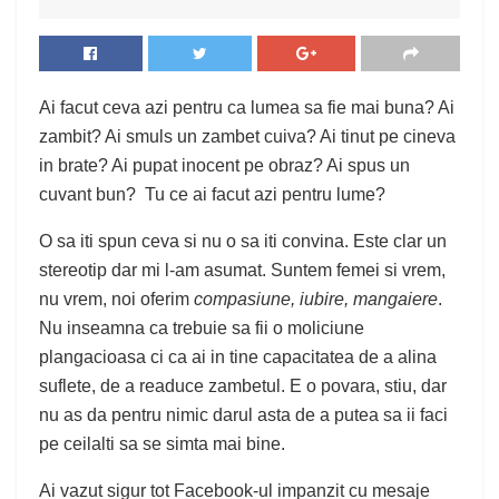
Ai facut ceva azi pentru ca lumea sa fie mai buna? Ai
zambit? Ai smuls un zambet cuiva? Ai tinut pe cineva
in brate? Ai pupat inocent pe obraz? Ai spus un
cuvant bun? Tu ce ai facut azi pentru lume?
O sa iti spun ceva si nu o sa iti convina. Este clar un
stereotip dar mi l-am asumat. Suntem femei si vrem,
nu vrem, noi oferim
compasiune, iubire, mangaiere
.
Nu inseamna ca trebuie sa fii o moliciune
plangacioasa ci ca ai in tine capacitatea de a alina
suflete, de a readuce zambetul. E o povara, stiu, dar
nu as da pentru nimic darul asta de a putea sa ii faci
pe ceilalti sa se simta mai bine.
Ai vazut sigur tot Facebook-ul impanzit cu mesaje