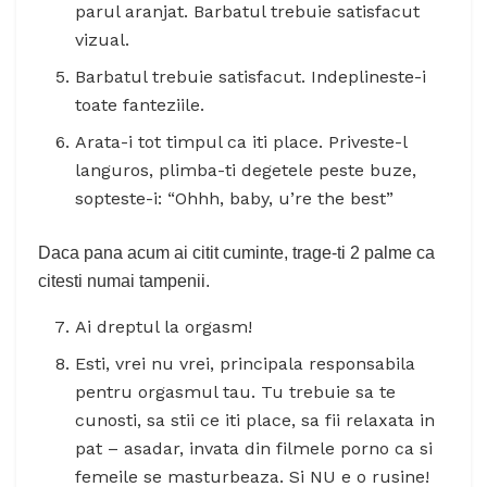
parul aranjat. Barbatul trebuie satisfacut
vizual.
Barbatul trebuie satisfacut. Indeplineste-i
toate fanteziile.
Arata-i tot timpul ca iti place. Priveste-l
languros, plimba-ti degetele peste buze,
sopteste-i: “Ohhh, baby, u’re the best”
Daca pana acum ai citit cuminte, trage-ti 2 palme ca
citesti numai tampenii.
Ai dreptul la orgasm!
Esti, vrei nu vrei, principala responsabila
pentru orgasmul tau. Tu trebuie sa te
cunosti, sa stii ce iti place, sa fii relaxata in
pat – asadar, invata din filmele porno ca si
femeile se masturbeaza. Si NU e o rusine!