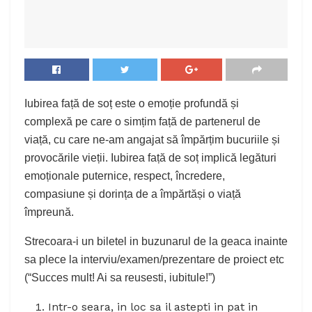
Iubirea față de soț este o emoție profundă și
complexă pe care o simțim față de partenerul de
viață, cu care ne-am angajat să împărțim bucuriile și
provocările vieții. Iubirea față de soț implică legături
emoționale puternice, respect, încredere,
compasiune și dorința de a împărtăși o viață
împreună.
Strecoara-i un biletel in buzunarul de la geaca inainte
sa plece la interviu/examen/prezentare de proiect etc
(“Succes mult! Ai sa reusesti, iubitule!”)
Intr-o seara, in loc sa il astepti in pat in