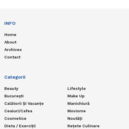
INFO
Home
About
Archives
Contact
Categorii
Beauty
Lifestyle
București
Make Up
Calătorii Și Vacanțe
Manichiură
Ceaiuri/Cafea
Movisme
Cosmetice
Noutăți
Dieta / Exerciții
Rețete Culinare