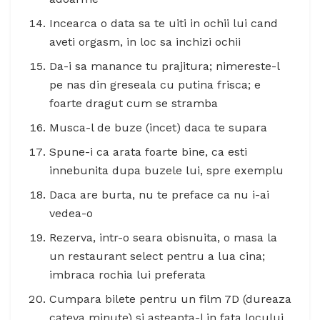
Incearca o data sa te uiti in ochii lui cand
aveti orgasm, in loc sa inchizi ochii
Da-i sa manance tu prajitura; nimereste-l
pe nas din greseala cu putina frisca; e
foarte dragut cum se stramba
Musca-l de buze (incet) daca te supara
Spune-i ca arata foarte bine, ca esti
innebunita dupa buzele lui, spre exemplu
Daca are burta, nu te preface ca nu i-ai
vedea-o
Rezerva, intr-o seara obisnuita, o masa la
un restaurant select pentru a lua cina;
imbraca rochia lui preferata
Cumpara bilete pentru un film 7D (dureaza
cateva minute) si asteapta-l in fata locului