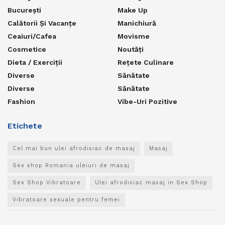
București
Make Up
Calătorii Și Vacanțe
Manichiură
Ceaiuri/Cafea
Movisme
Cosmetice
Noutăți
Dieta / Exerciții
Rețete Culinare
Diverse
Sănătate
Diverse
Sănătate
Fashion
Vibe-Uri Pozitive
Etichete
Cel mai bun ulei afrodisiac de masaj
Masaj
Sex shop Romania uleiuri de masaj
Sex Shop Vibratoare
Ulei afrodisiac masaj in Sex Shop
Vibratoare sexuale pentru femei