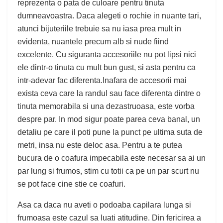
reprezenta o pata de culoare pentru tinuta
dumneavoastra. Daca alegeti o rochie in nuante tari,
atunci bijuteriile trebuie sa nu iasa prea mult in
evidenta, nuantele precum alb si nude fiind
excelente. Cu siguranta accesoriile nu pot lipsi nici
ele dintr-o tinuta cu mult bun gust, si asta pentru ca
intr-adevar fac diferenta.Inafara de accesorii mai
exista ceva care la randul sau face diferenta dintre o
tinuta memorabila si una dezastruoasa, este vorba
despre par. In mod sigur poate parea ceva banal, un
detaliu pe care il poti pune la punct pe ultima suta de
metri, insa nu este deloc asa. Pentru a te putea
bucura de o coafura impecabila este necesar sa ai un
par lung si frumos, stim cu totii ca pe un par scurt nu
se pot face cine stie ce coafuri.
Asa ca daca nu aveti o podoaba capilara lunga si
frumoasa este cazul sa luati atitudine. Din fericirea a