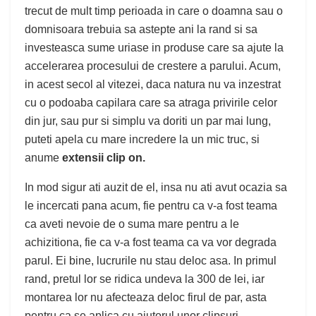
trecut de mult timp perioada in care o doamna sau o
domnisoara trebuia sa astepte ani la rand si sa
investeasca sume uriase in produse care sa ajute la
accelerarea procesului de crestere a parului. Acum,
in acest secol al vitezei, daca natura nu va inzestrat
cu o podoaba capilara care sa atraga privirile celor
din jur, sau pur si simplu va doriti un par mai lung,
puteti apela cu mare incredere la un mic truc, si
anume
extensii clip on.
In mod sigur ati auzit de el, insa nu ati avut ocazia sa
le incercati pana acum, fie pentru ca v-a fost teama
ca aveti nevoie de o suma mare pentru a le
achizitiona, fie ca v-a fost teama ca va vor degrada
parul. Ei bine, lucrurile nu stau deloc asa. In primul
rand, pretul lor se ridica undeva la 300 de lei, iar
montarea lor nu afecteaza deloc firul de par, asta
pentru ca se aplica cu ajutorul unor clipsuri