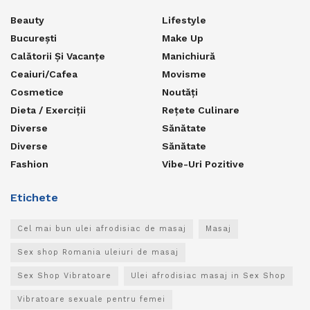
Beauty
Lifestyle
București
Make Up
Calătorii Și Vacanțe
Manichiură
Ceaiuri/Cafea
Movisme
Cosmetice
Noutăți
Dieta / Exerciții
Rețete Culinare
Diverse
Sănătate
Diverse
Sănătate
Fashion
Vibe-Uri Pozitive
Etichete
Cel mai bun ulei afrodisiac de masaj
Masaj
Sex shop Romania uleiuri de masaj
Sex Shop Vibratoare
Ulei afrodisiac masaj in Sex Shop
Vibratoare sexuale pentru femei