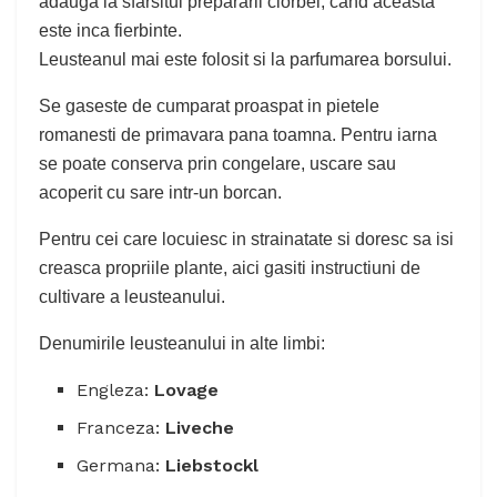
adauga la sfarsitul prepararii ciorbei, cand aceasta
este inca fierbinte.
Leusteanul mai este folosit si la parfumarea borsului.
Se gaseste de cumparat proaspat in pietele
romanesti de primavara pana toamna. Pentru iarna
se poate conserva prin congelare, uscare sau
acoperit cu sare intr-un borcan.
Pentru cei care locuiesc in strainatate si doresc sa isi
creasca propriile plante, aici gasiti instructiuni de
cultivare a leusteanului.
Denumirile leusteanului in alte limbi:
Engleza:
Lovage
Franceza:
Liveche
Germana:
Liebstockl