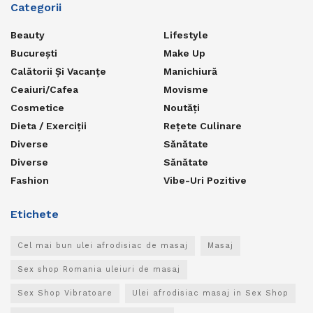
Categorii
Beauty
Lifestyle
București
Make Up
Calătorii Și Vacanțe
Manichiură
Ceaiuri/Cafea
Movisme
Cosmetice
Noutăți
Dieta / Exerciții
Rețete Culinare
Diverse
Sănătate
Diverse
Sănătate
Fashion
Vibe-Uri Pozitive
Etichete
Cel mai bun ulei afrodisiac de masaj
Masaj
Sex shop Romania uleiuri de masaj
Sex Shop Vibratoare
Ulei afrodisiac masaj in Sex Shop